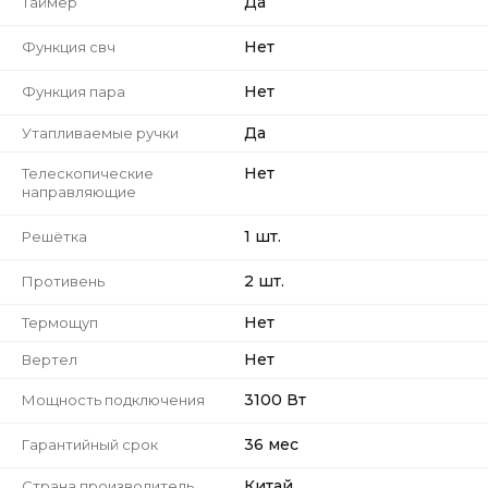
Да
Таймер
Нет
Функция свч
Нет
Функция пара
Да
Утапливаемые ручки
Нет
Телескопические
направляющие
1 шт.
Решётка
2 шт.
Противень
Нет
Термощуп
Нет
Вертел
3100 Вт
Мощность подключения
36 мес
Гарантийный срок
Китай
Страна производитель