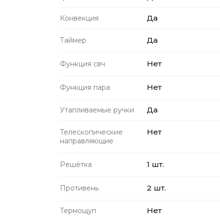
Да
Конвекция
Да
Таймер
Нет
Функция свч
Нет
Функция пара
Да
Утапливаемые ручки
Нет
Телескопические
направляющие
1 шт.
Решётка
2 шт.
Противень
Нет
Термощуп