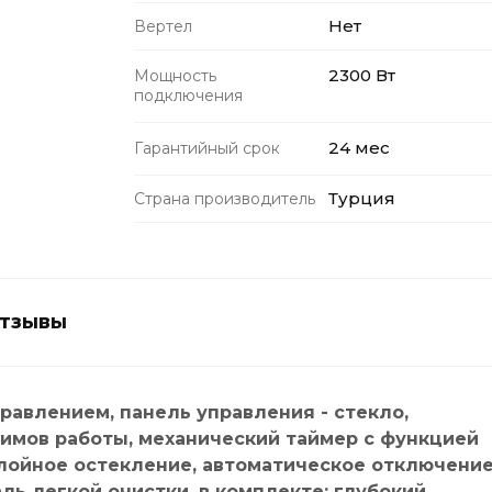
Нет
Вертел
2300 Вт
Мощность
подключения
24 мес
Гарантийный срок
Турция
Страна производитель
тзывы
равлением, панель управления - стекло,
имов работы, механический таймер с функцией
лойное остекление, автоматическое отключение
ль легкой очистки, в комплекте: глубокий