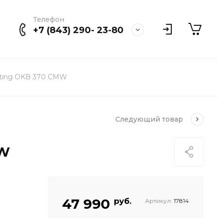
Телефон
+7 (843) 290- 23-80
rting OKB 370 CMW
Следующий
товар
MW
47 990
руб.
Артикул:
17814